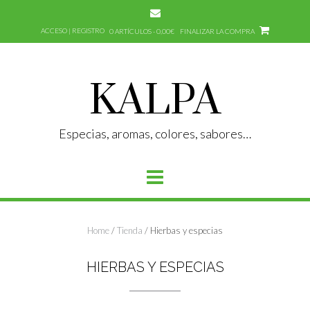
Saltar
al
ACCESO | REGISTRO
0 ARTÍCULOS - 0,00€
FINALIZAR LA COMPRA
contenido
KALPA
Especias, aromas, colores, sabores…
Home
/
Tienda
/ Hierbas y especias
HIERBAS Y ESPECIAS