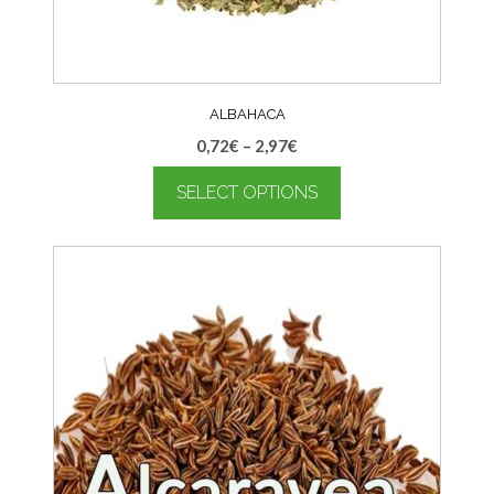
ALBAHACA
0,72
€
–
2,97
€
SELECT OPTIONS