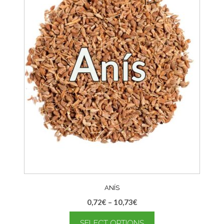
ANÍS
0,72
€
–
10,73
€
SELECT OPTIONS