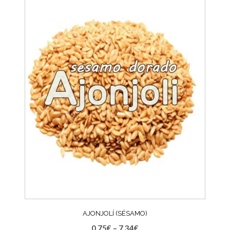
AJONJOLÍ (SÉSAMO)
0,75
€
–
7,34
€