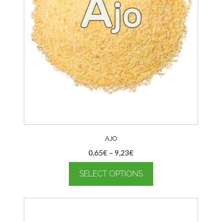
AJO
0,65
€
–
9,23
€
SELECT OPTIONS