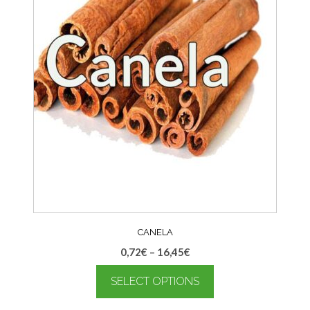
CANELA
0,72
€
–
16,45
€
SELECT OPTIONS