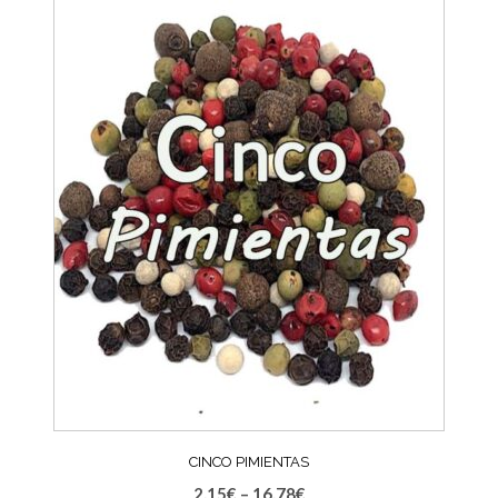
CINCO PIMIENTAS
2,15
€
–
16,78
€