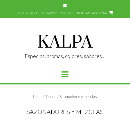
Saltar
al
ACCESO | REGISTRO
0 ARTÍCULOS - 0,00€
FINALIZAR LA COMPRA
contenido
KALPA
Especias, aromas, colores, sabores…
Home
/
Tienda
/ Sazonadores y mezclas
SAZONADORES Y MEZCLAS