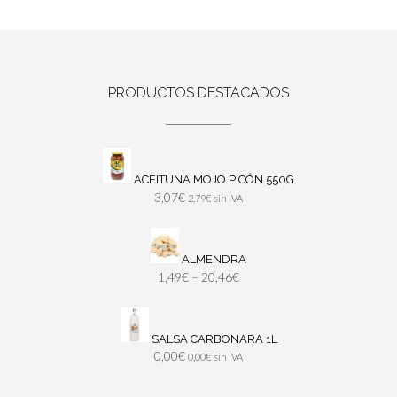
PRODUCTOS DESTACADOS
ACEITUNA MOJO PICÓN 550G
3,07
€
2,79
€
sin IVA
ALMENDRA
1,49
€
–
20,46
€
SALSA CARBONARA 1L
0,00
€
0,00
€
sin IVA