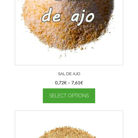
SAL DE AJO
0,72
€
–
7,61
€
SELECT OPTIONS