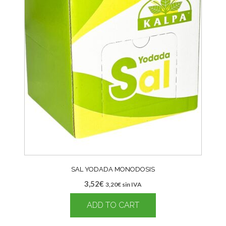
SAL YODADA MONODOSIS
3,52
€
3,20
€
sin IVA
ADD TO CART