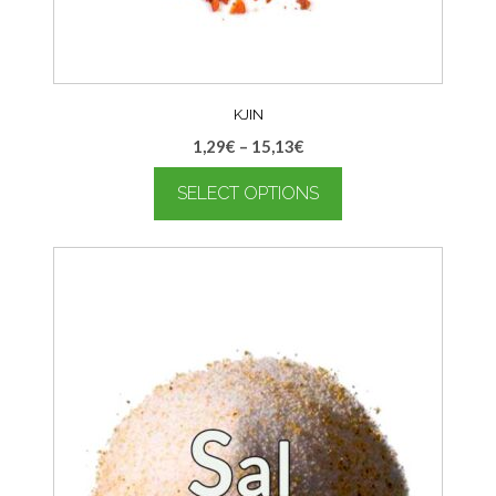
KJIN
1,29
€
–
15,13
€
SELECT OPTIONS