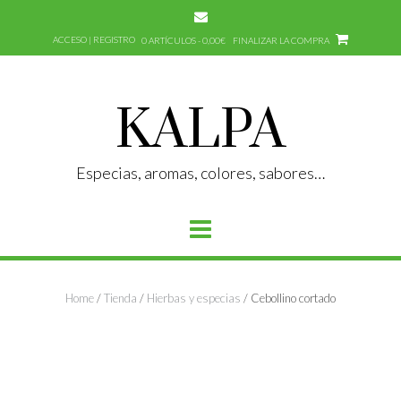
Saltar
al
ACCESO | REGISTRO
0 ARTÍCULOS - 0,00€
FINALIZAR LA COMPRA
contenido
KALPA
Especias, aromas, colores, sabores…
Home
/
Tienda
/
Hierbas y especias
/ Cebollino cortado