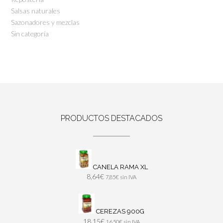
Salsas naturales
Sazonadores y mezclas
Sin categoría
PRODUCTOS DESTACADOS
CANELA RAMA XL
8,64
€
7,85
€
sin IVA
CEREZAS 900G
18,15
€
16,50
€
sin IVA