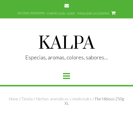
Saltar
al
ACCESO | REGISTRO
0 ARTÍCULOS - 0,00€
FINALIZAR LA COMPRA
contenido
KALPA
Especias, aromas, colores, sabores…
Home
/
Tienda
/
Hierbas aromáticas y medicinales
/ Flor Hibisco 250g
XL