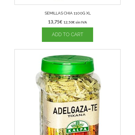
SEMILLAS CHIA 1100G XL
13,75
€
12,50
€
sin IVA
ADD TO CART