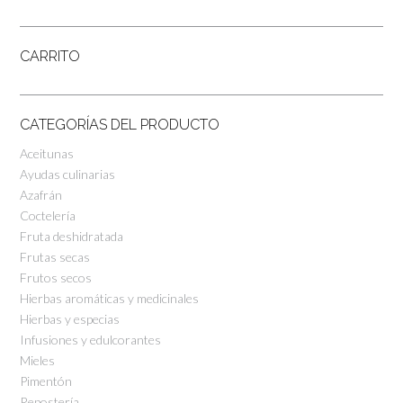
CARRITO
CATEGORÍAS DEL PRODUCTO
Aceitunas
Ayudas culinarias
Azafrán
Coctelería
Fruta deshidratada
Frutas secas
Frutos secos
Hierbas aromáticas y medicinales
Hierbas y especias
Infusiones y edulcorantes
Mieles
Pimentón
Repostería