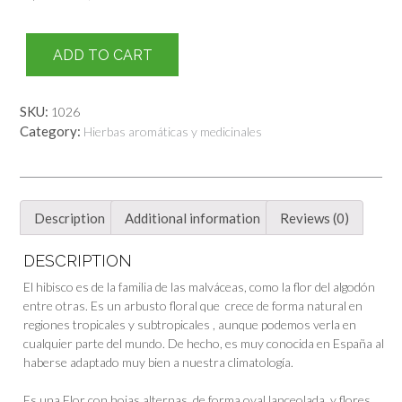
ADD TO CART
SKU:
1026
Category:
Hierbas aromáticas y medicinales
Description
Additional information
Reviews (0)
DESCRIPTION
El hibisco es de la familia de las malváceas, como la flor del algodón
entre otras. Es un arbusto floral que crece de forma natural en
regiones tropicales y subtropicales , aunque podemos verla en
cualquier parte del mundo. De hecho, es muy conocida en España al
haberse adaptado muy bien a nuestra climatología.
Es una Flor con hojas alternas, de forma oval lanceolada, y flores