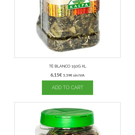
TÉ BLANCO 150G XL
6,15
€
5,59
€
sin IVA
ADD TO CART