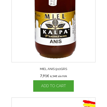
MIEL ANIS 910GRS
7,91
€
6,54
€
sin IVA
ADD TO CART