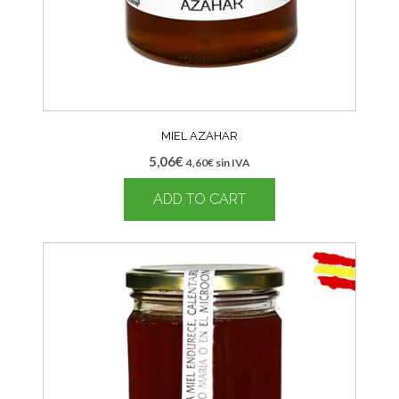
MIEL AZAHAR
5,06
€
4,60
€
sin IVA
ADD TO CART