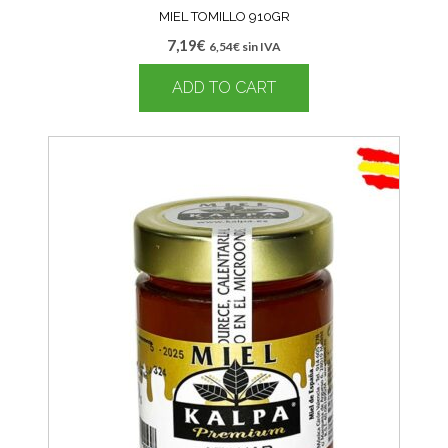
MIEL TOMILLO 910GR
7,19
€
6,54
€
sin IVA
ADD TO CART