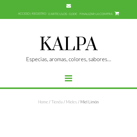
Saltar
al
ACCESO | REGISTRO
0 ARTÍCULOS - 0,00€
FINALIZAR LA COMPRA
contenido
KALPA
Especias, aromas, colores, sabores…
Home
/
Tienda
/
Mieles
/ Miel Limón