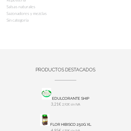
Salsas naturales
Sazonadores y mezclas
Sin categoría
PRODUCTOS DESTACADOS
EDULCORANTE SHIP
3,21
€
2,92
€
sin IVA
FLOR HIBISCO 250G XL
4,95
€
4,50
€
sin IVA