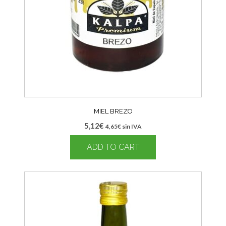
MIEL BREZO
5,12
€
4,65
€
sin IVA
ADD TO CART