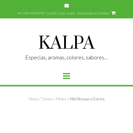
Saltar
al
ACCESO | REGISTRO
0 ARTÍCULOS - 0,00€
FINALIZAR LA COMPRA
contenido
KALPA
Especias, aromas, colores, sabores…
Home
/
Tienda
/
Mieles
/ Miel Bosque o Encina