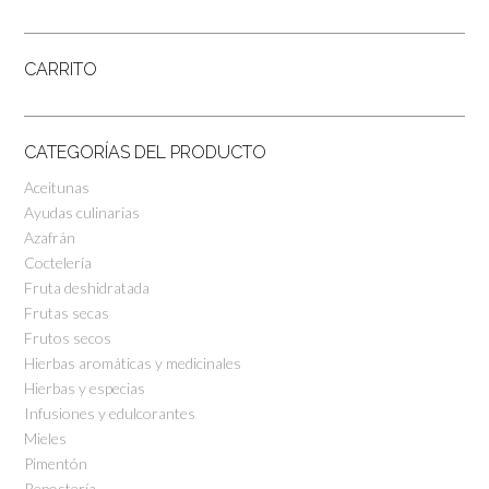
CARRITO
CATEGORÍAS DEL PRODUCTO
Aceitunas
Ayudas culinarias
Azafrán
Coctelería
Fruta deshidratada
Frutas secas
Frutos secos
Hierbas aromáticas y medicinales
Hierbas y especias
Infusiones y edulcorantes
Mieles
Pimentón
Repostería