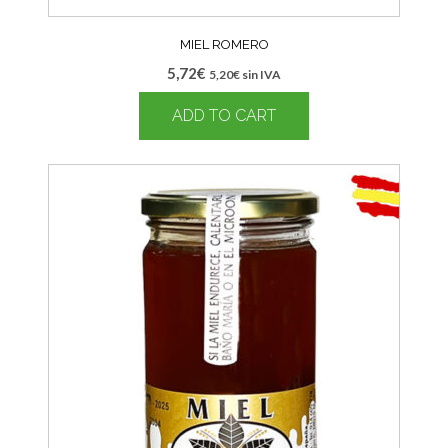
MIEL ROMERO
5,72
€
5,20
€
sin IVA
ADD TO CART