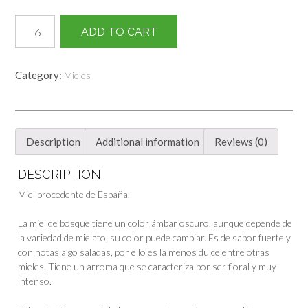
Miel
ADD TO CART
Bosque
o
Encina
Category:
Mieles
quantity
Description
Additional information
Reviews (0)
DESCRIPTION
Miel procedente de España.
La miel de bosque tiene un color ámbar oscuro, aunque depende de
la variedad de mielato, su color puede cambiar. Es de sabor fuerte y
con notas algo saladas, por ello es la menos dulce entre otras
mieles. Tiene un arroma que se caracteriza por ser floral y muy
intenso.