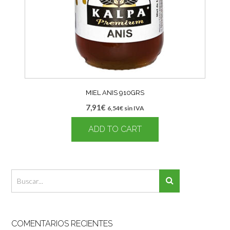
MIEL ANIS 910GRS
7,91
€
6,54
€
sin IVA
ADD TO CART
COMENTARIOS RECIENTES