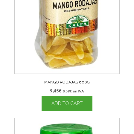
MANGO RODAJAS 600G
9,45
€
8,59
€
sin IVA
ADD TO CART