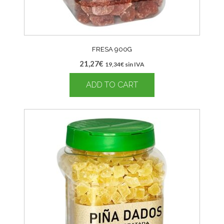
FRESA 900G
21,27
€
19,34
€
sin IVA
ADD TO CART