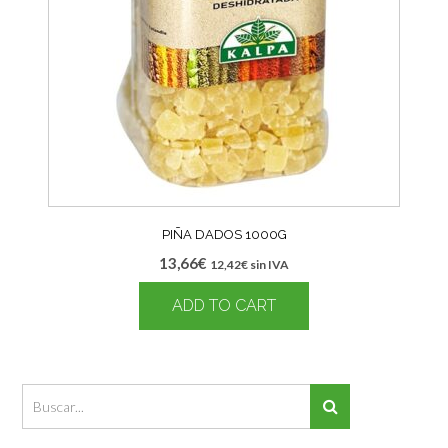
PIÑA DADOS 1000G
13,66
€
12,42
€
sin IVA
ADD TO CART