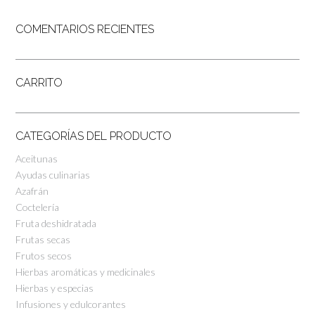
COMENTARIOS RECIENTES
CARRITO
CATEGORÍAS DEL PRODUCTO
Aceitunas
Ayudas culinarias
Azafrán
Coctelería
Fruta deshidratada
Frutas secas
Frutos secos
Hierbas aromáticas y medicinales
Hierbas y especias
Infusiones y edulcorantes