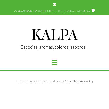
Saltar
al
ACCESO | REGISTRO
0 ARTÍCULOS - 0,00€
FINALIZAR LA COMPRA
contenido
KALPA
Especias, aromas, colores, sabores…
Home
/
Tienda
/
Fruta deshidratada
/ Coco láminas 400g