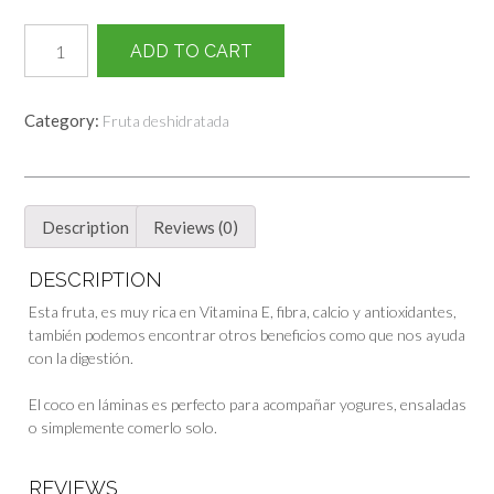
Coco
ADD TO CART
láminas
400g
quantity
Category:
Fruta deshidratada
Description
Reviews (0)
DESCRIPTION
Esta fruta, es muy rica en Vitamina E, fibra, calcio y antioxidantes,
también podemos encontrar otros beneficios como que nos ayuda
con la digestión.
El coco en láminas es perfecto para acompañar yogures, ensaladas
o simplemente comerlo solo.
REVIEWS